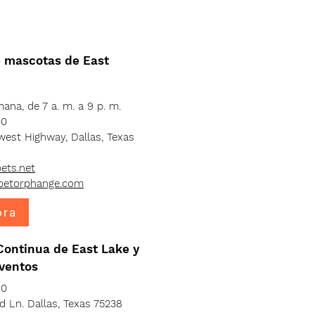
e mascotas de East
mana, de 7 a. m. a 9 p. m.
00
west Highway, Dallas, Texas
ets.net
petorphange.com
ora
ontinua de East Lake y
ventos
00
 Ln. Dallas, Texas 75238