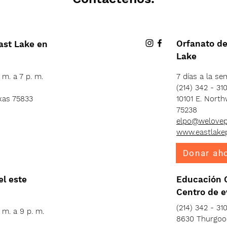
Orfanato d
East Lake en
Lake
 m. a 7 p. m.
7 días a la se
(214) 342 - 31
exas 75833
10101 E. North
75238
elpo@welovep
www.eastlake
Donar ah
el este
Educación C
Centro de e
(214) 342 - 31
 m. a 9 p. m.
8630 Thurgood