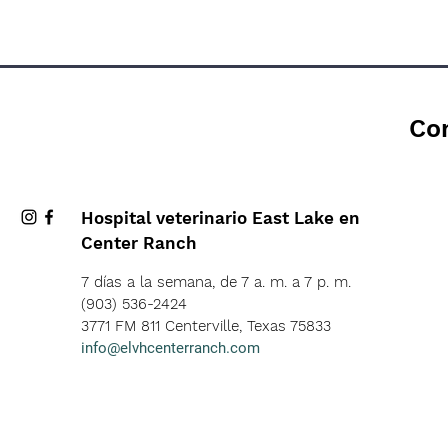
Co
Hospital veterinario East Lake en
Center Ranch
7 días a la semana, de 7 a. m. a 7 p. m.
(903) 536-2424
3771 FM 811 Centerville, Texas 75833
info@elvhcenterranch.com